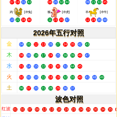
07
19
31
43
08
20
32
44
09
21
33
45
鸡
[冲兔]
猴
[冲虎]
羊
[冲牛]
10
22
34
46
11
23
35
47
12
24
36
48
2026年五行对照
金
04
05
12
13
26
27
34
35
42
43
木
08
09
16
17
24
25
38
39
46
47
水
01
14
15
22
23
30
31
44
45
火
02
03
10
11
18
19
32
33
40
41
48
49
土
06
07
20
21
28
29
36
37
波色对照
红波
01
02
07
08
12
13
18
19
23
24
29
30
34
35