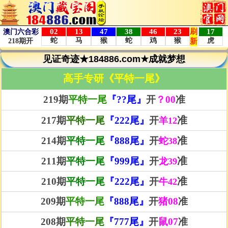
见证奇迹★184886.com★成就梦想
高手专研《平特一尾》
219
期
平特一尾
『??尾』
开
？00
准
准
217
期
平特一尾
『222尾』
开
羊12
准
214
期
平特一尾
『888尾』
开
蛇38
准
211
期
平特一尾
『999尾』
开
龙39
准
210
期
平特一尾
『222尾』
开
牛42
209
期
平特一尾
『888尾』
开
猪08
准
208
期
平特一尾
『777尾』
开
鼠07
准