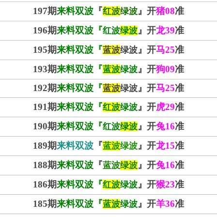
197
期
来料双波
『
』开
猪08
准
红波
绿波
196
期
来料双波
『
』开
龙39
准
红波
绿波
195
期
来料双波
『
』
开
马25
准
蓝波
绿波
193
期
来料双波
『
』开
狗09
准
蓝波
绿波
192
期
来料双波
『
』
开
马25
准
蓝波
绿波
191
期
来料双波
『
』开
虎29
准
红波
绿波
190
期
来料双波
『
』开
兔16
准
红波
绿波
189
期
来料双波
『
』开
龙15
准
蓝波
绿波
188
期
来料双波
『
』开
兔16
准
蓝波
绿波
186
期
来料双波
『
』开
猴23
准
红波
绿波
185
期
来料双波
『
』开
羊36
准
蓝波
绿波