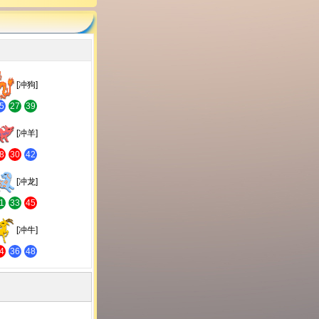
[冲狗]
5
27
39
[冲羊]
8
30
42
[冲龙]
1
33
45
[冲牛]
4
36
48