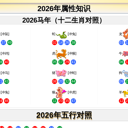
2026年属性知识
2026马年（十二生肖对照）
[冲鼠]
蛇
[冲兔]
龙
37
49
02
14
26
38
03
1
[冲鸡]
虎
[冲猴]
牛
28
40
05
17
29
41
06
1
[冲马]
猪
[冲蛇]
狗
31
43
08
20
32
44
09
2
[冲兔]
猴
[冲虎]
羊
34
46
11
23
35
47
12
2
2026年五行对照