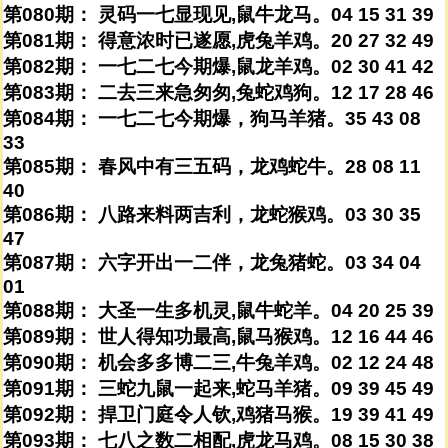
第080期： 灵码一七显现见,鼠牛龙马。04 15 31 39
第081期： 得意浓时已遂愿,虎兔羊鸡。20 27 32 49
第082期： 一七二七今期爆,鼠龙羊鸡。02 30 41 42
第083期： 二去三来急匆匆,兔蛇鸡狗。12 17 28 46
第084期： 一七二七今期爆，狗马羊猪。35 43 08
33
第085期： 春风中有三五码，龙鸡蛇牛。28 08 11
40
第086期： 八路来料两吉利，龙蛇猴鸡。03 30 35
47
第087期： 六字开出一二伴，龙兔猪蛇。03 34 04
01
第088期： 大圣一生多机灵,鼠牛蛇羊。04 20 25 39
第089期： 世人得知功最高,鼠马猴鸡。12 16 44 46
第090期： 机会多多博二三,牛兔羊鸡。02 12 24 48
第091期： 三蛇九鼠一起来,蛇马羊猪。09 39 45 49
第092期： 捍卫门庭令人钦,鸡猪马猴。19 39 41 49
第093期： 七八之数二相配,虎龙马鸡。08 15 30 38