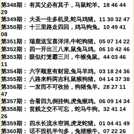
第348期： 有其父必有其子，马鼠蛇羊。18 46 44
29
第349期： 大圣一生多机灵,蛇马鸡猪。11 30 32 47
第350期： 十三里路走四回，鸡马狗兔。10 49 41
08
第351期： 瑞鹿送宝喜洋洋,牛蛇狗猪。05 07 14 22
第352期： 四一开出三八来,鼠兔马鸡。06 10 42 46
第353期： 眼似灯笼霸三川，牛猴兔鼠。44 03 46
11
第354期： 六字顺意有财迎,兔马羊鸡。03 18 24 36
第355期： 八路来料两吉利,鼠猴狗猪。04 14 37 38
第356期： 一发而不可收拾，狗猪兔羊。28 27 11
47
第357期： 合看四九倒挂钩,虎兔猴鸡。06 09 14 34
第358期： 贫贱之交不可忘，蛇马牛狗。32 41 14
26
第359期： 四水长流水帘洞,虎龙蛇猪。01 04 41 49
第360期： 话不投机半句多，兔猪猴牛。07 22 26