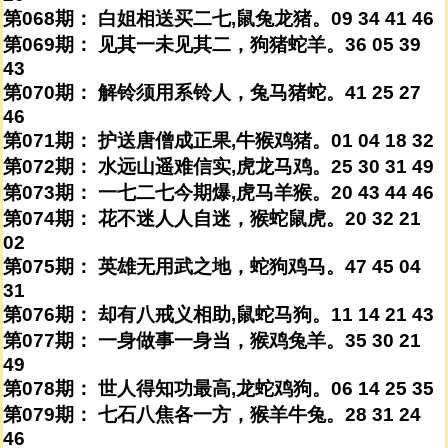
第068期： 白姐相送买二七,鼠兔龙猪。09 34 41 46
第069期： 见其一未见其二，狗猪蛇羊。36 05 39
43
第070期： 解铃须用系铃人，兔马猪蛇。41 25 27
46
第071期： 护送唐僧成正果,牛猴鸡猪。01 04 18 32
第072期： 水远山遥难信实,虎龙马鸡。25 30 31 49
第073期： 一七二七今期爆,虎马羊猴。20 43 44 46
第074期： 花不迷人人自迷，猴蛇鼠虎。20 32 21
02
第075期： 英雄无用武之地，蛇狗鸡马。47 45 04
31
第076期： 却有八戒义相助,鼠蛇马狗。11 14 21 43
第077期： 一身做事一身当，猴鸡兔羊。35 30 21
49
第078期： 世人得知功最高,龙蛇鸡狗。06 14 25 35
第079期： 七石八焦各一方，猴羊牛兔。28 31 24
46