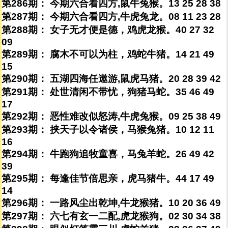
第286期： 今期六合看四方,鼠牛兔猴。13 25 28 38
第287期： 今期六合看四方,牛虎兔龙。08 11 23 28
第288期： 女子无才便是德，鸡虎龙猴。40 27 32
09
第289期： 腐木不可以为柱，鸡蛇牛猪。14 21 49
15
第290期： 五湖四海任遨游,鼠虎马猪。20 28 39 42
第291期： 处世清闲不带忧，狗猪马蛇。35 46 49
17
第292期： 恶性难改似怒涛,牛虎兔猴。09 25 38 49
第293期： 挟天子以令诸侯，马猴兔猪。10 12 11
16
第294期： 牛跑狗追牧童喜，马兔羊蛇。26 49 42
39
第295期： 每逢佳节倍思亲，虎马猪牛。44 17 49
14
第296期： 一路风尘出乾坤,牛龙猴猪。10 20 36 49
第297期： 六七有玄一二配,虎龙猴狗。02 30 34 38