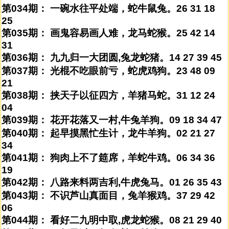
第034期： 一碗水往平处端，蛇牛鼠兔。26 31 18
25
第035期： 画鬼容易画人难，龙马蛇猴。25 42 14
31
第036期： 九九归一大团圆,兔龙蛇猪。14 27 39 45
第037期： 光棍不吃眼前亏，蛇虎鸡狗。23 48 09
21
第038期： 挟天子以征四方，羊猪马蛇。31 12 24
04
第039期： 花开花落又一村,牛兔羊狗。09 18 34 47
第040期： 起早摸黑忙生计，龙牛羊狗。02 21 27
34
第041期： 狗肉上不了筵席，羊蛇牛鸡。06 34 36
19
第042期： 八路来料两吉利,牛虎兔马。01 26 35 43
第043期： 不识芦山真面目，兔羊猴鸡。37 29 42
06
第044期： 看好二九明中取,虎龙蛇猴。08 21 29 40