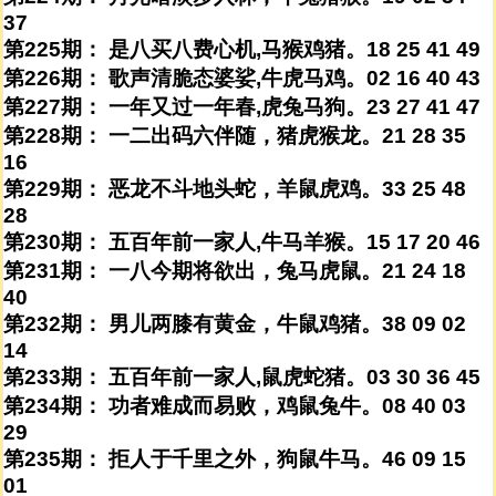
37
第225期： 是八买八费心机,马猴鸡猪。18 25 41 49
第226期： 歌声清脆态婆娑,牛虎马鸡。02 16 40 43
第227期： 一年又过一年春,虎兔马狗。23 27 41 47
第228期： 一二出码六伴随，猪虎猴龙。21 28 35
16
第229期： 恶龙不斗地头蛇，羊鼠虎鸡。33 25 48
28
第230期： 五百年前一家人,牛马羊猴。15 17 20 46
第231期： 一八今期将欲出，兔马虎鼠。21 24 18
40
第232期： 男儿两膝有黄金，牛鼠鸡猪。38 09 02
14
第233期： 五百年前一家人,鼠虎蛇猪。03 30 36 45
第234期： 功者难成而易败，鸡鼠兔牛。08 40 03
29
第235期： 拒人于千里之外，狗鼠牛马。46 09 15
01