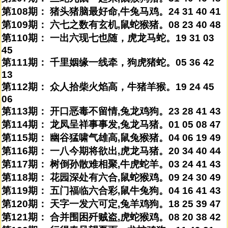
第108期： 猪头猪脑最好命,牛兔马鸡。24 31 40 41
第109期： 六七之数有玄机,鼠蛇猴猪。08 23 40 48
第110期： 一出六现七也随，虎龙马蛇。19 31 03
45
第111期： 千里姻缘一线牵，狗虎猪蛇。05 36 42
13
第112期： 众人拾柴火焰高，牛猪羊猴。19 24 45
06
第113期： 开口恶毒不留情,兔龙鸡狗。23 28 41 43
第114期： 龙凤呈祥事事发,兔龙马猪。01 05 08 47
第115期： 幽谷猛啸气雄高,鼠兔猴猪。04 06 19 49
第116期： 一八今期将欲出,虎龙马猪。20 34 40 44
第117期： 树倒孙散难相聚,牛虎蛇羊。03 24 41 43
第118期： 花园深处有六合,鼠蛇猴鸡。09 24 30 49
第119期： 五门福临六合彩,鼠牛兔狗。04 16 41 43
第120期： 天字一发六可定,兔羊鸡狗。18 25 39 47
第121期： 合并围困歼贼盗,虎蛇猴鸡。08 20 38 42