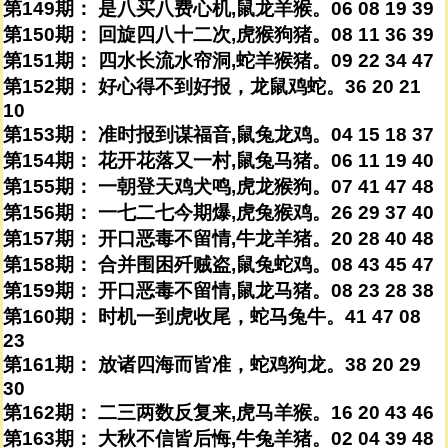
第149期： 是八买八费心机,鼠龙羊猴。06 08 19 39
第150期： 回旋四八十二次,虎猴狗猪。08 11 36 39
第151期： 四水长流水帘洞,蛇羊猴猪。09 22 34 47
第152期： 好心得不到好报，龙鼠鸡蛇。36 20 21
10
第153期： 准时报到谋福音,鼠兔龙鸡。04 15 18 37
第154期： 花开花落又一村,鼠兔马猪。06 11 19 40
第155期： 一朝登天鸡犬鸣,虎龙猴狗。07 41 47 48
第156期： 一七二七今期爆,虎兔猴鸡。26 29 37 40
第157期： 开口恶毒不留情,牛龙羊猪。20 28 40 48
第158期： 合并围困歼贼盗,鼠兔蛇鸡。08 43 45 47
第159期： 开口恶毒不留情,鼠龙马猪。08 23 28 38
第160期： 时机一到虎收尾，蛇马兔牛。41 47 08
23
第161期： 放诸四海而皆准，蛇鸡狗龙。38 20 29
30
第162期： 二三两数反复来,虎马羊猴。16 20 43 46
第163期： 大秋不信皆后悔,牛兔羊猪。02 04 39 48