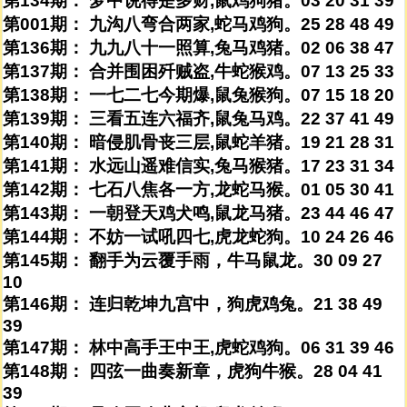
第134期： 梦中说得是多财,鼠鸡狗猪。03 20 31 39
第001期： 九沟八弯合两家,蛇马鸡狗。25 28 48 49
第136期： 九九八十一照算,兔马鸡猪。02 06 38 47
第137期： 合并围困歼贼盗,牛蛇猴鸡。07 13 25 33
第138期： 一七二七今期爆,鼠兔猴狗。07 15 18 20
第139期： 三看五连六福齐,鼠兔马鸡。22 37 41 49
第140期： 暗侵肌骨丧三层,鼠蛇羊猪。19 21 28 31
第141期： 水远山遥难信实,兔马猴猪。17 23 31 34
第142期： 七石八焦各一方,龙蛇马猴。01 05 30 41
第143期： 一朝登天鸡犬鸣,鼠龙马猪。23 44 46 47
第144期： 不妨一试吼四七,虎龙蛇狗。10 24 26 46
第145期： 翻手为云覆手雨，牛马鼠龙。30 09 27
10
第146期： 连归乾坤九宫中，狗虎鸡兔。21 38 49
39
第147期： 林中高手王中王,虎蛇鸡狗。06 31 39 46
第148期： 四弦一曲奏新章，虎狗牛猴。28 04 41
39