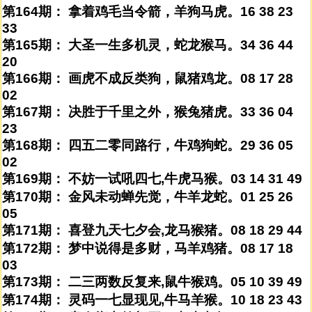
第164期： 拿着鸡毛当令箭，羊狗马虎。16 38 23
33
第165期： 大圣一生多机灵，蛇龙猴马。34 36 44
20
第166期： 画虎不成反类狗，鼠猪鸡龙。08 17 28
02
第167期： 决胜于千里之外，猴兔猪虎。33 36 04
23
第168期： 四五二零同路行，牛鸡狗蛇。29 36 05
02
第169期： 不妨一试吼四七,牛虎马猴。03 14 31 49
第170期： 金风未动蝉先觉，牛羊龙蛇。01 25 26
05
第171期： 喜登九天七夕会,龙马猴猪。08 18 29 44
第172期： 梦中说得是多财，马羊鸡猪。08 17 18
03
第173期： 二三两数反复来,鼠牛猴鸡。05 10 39 49
第174期： 灵码一七显现见,牛马羊猴。10 18 23 43