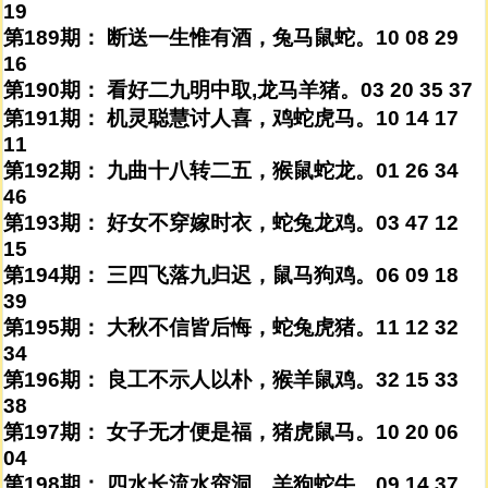
19
第189期： 断送一生惟有酒，兔马鼠蛇。10 08 29
16
第190期： 看好二九明中取,龙马羊猪。03 20 35 37
第191期： 机灵聪慧讨人喜，鸡蛇虎马。10 14 17
11
第192期： 九曲十八转二五，猴鼠蛇龙。01 26 34
46
第193期： 好女不穿嫁时衣，蛇兔龙鸡。03 47 12
15
第194期： 三四飞落九归迟，鼠马狗鸡。06 09 18
39
第195期： 大秋不信皆后悔，蛇兔虎猪。11 12 32
34
第196期： 良工不示人以朴，猴羊鼠鸡。32 15 33
38
第197期： 女子无才便是福，猪虎鼠马。10 20 06
04
第198期： 四水长流水帘洞，羊狗蛇牛。09 14 37