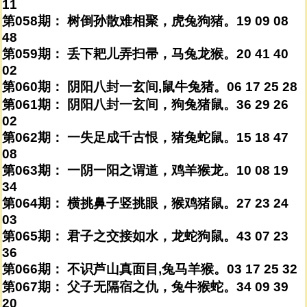
11
第058期： 树倒孙散难相聚，虎兔狗猪。19 09 08
48
第059期： 丢下耙儿弄扫帚，马兔龙猴。20 41 40
02
第060期： 阴阳八封一玄间,鼠牛兔猪。06 17 25 28
第061期： 阴阳八封一玄间，狗兔猪鼠。36 29 26
02
第062期： 一失足成千古恨，猪兔蛇鼠。15 18 47
08
第063期： 一阴一阳之谓道，鸡羊猴龙。10 08 19
34
第064期： 横挑鼻子竖挑眼，猴鸡猪鼠。27 23 24
03
第065期： 君子之交接如水，龙蛇狗鼠。43 07 23
36
第066期： 不识芦山真面目,兔马羊猴。03 17 25 32
第067期： 父子无隔宿之仇，兔牛猴蛇。34 09 39
20