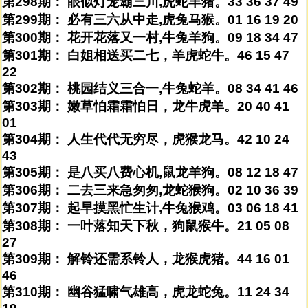
第298期： 眼似灯笼霸三川,虎蛇羊猪。33 36 37 49
第299期： 必有三六从中走,虎兔马猴。01 16 19 20
第300期： 花开花落又一村,牛兔羊狗。09 18 34 47
第301期： 白姐相送买二七，羊虎蛇牛。46 15 47
22
第302期： 桃园结义三合一,牛兔蛇羊。08 34 41 46
第303期： 嫩草怕霜霜怕日，龙牛虎羊。20 40 41
01
第304期： 人生代代无穷尽，虎猴龙马。42 10 24
43
第305期： 是八买八费心机,鼠龙羊狗。08 12 18 47
第306期： 二去三来急匆匆,龙蛇猴狗。02 10 36 39
第307期： 起早摸黑忙生计,牛兔猴鸡。03 06 18 41
第308期： 一叶落知天下秋，狗鼠猴牛。21 05 08
27
第309期： 解铃还需系铃人，龙猴虎猪。44 16 01
46
第310期： 幽谷猛啸气雄高，虎龙蛇兔。11 24 34