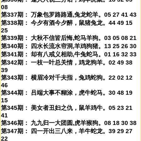
08
第337期： 万象包罗路路通,兔龙蛇羊。05 27 41 43
第338期： 今夕有酒今夕醉，鼠猪兔龙。44 49 15
25
第339期： 大秋不信皆后悔,蛇马羊狗。03 05 08 21
第340期： 四水长流水帘洞,羊鸡狗猪。13 25 26 30
第341期： 却有八戒义相助,牛兔蛇马。01 16 32 33
第342期： 一枝一叶总关情，鸡龙狗羊。02 49 38
39
第343期： 横眉冷对千夫指，兔鸡蛇狗。22 02 12
46
第344期： 吕端大事不糊涂，虎牛蛇马。30 48 19
15
第345期： 美女者丑妇之仇，鼠羊鸡牛。05 23 21
41
第346期： 九九归一大团圆,虎羊猴狗。08 18 30 38
第347期： 四一开出三八来，羊牛蛇龙。39 29 27
22