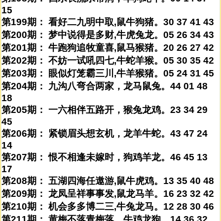
15
第199期： 看好二九明中取,鼠牛狗猪。30 37 41 43
第200期： 梦中说得是多财,牛虎兔龙。05 26 34 43
第201期： 牛跑狗追牧童喜,鼠马猴猪。20 26 27 42
第202期： 不妨一试吼四七,牛蛇羊猴。05 30 35 42
第203期： 眼似灯笼霸三川,牛羊猴猪。05 24 31 45
第204期： 九沟八弯合两家，龙马鼠兔。44 01 48
18
第205期： 一六相伴五路开，猴兔龙鸡。23 34 29
45
第206期： 紧锁眉头想玄机，龙羊牛蛇。43 47 24
14
第207期： 恨不相逢未嫁时，狗鸡羊龙。46 45 13
17
第208期： 五湖四海任遨游,鼠牛虎鸡。13 35 40 48
第209期： 龙凤呈祥事事发,鼠龙马羊。16 23 32 42
第210期： 机会多多博二三,牛兔龙马。12 28 30 46
第211期： 黄梅不落青梅落，牛鸡龙狗。14 36 32