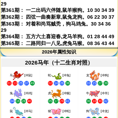
29
第361期： 一二出码六伴随,鼠羊猴狗。10 30 34 39
第362期： 四弦一曲奏新章,鼠兔龙狗。06 22 30 37
第363期： 对着和尚骂贼秃，狗马鸡兔。30 34 36
29
第364期： 五方六土喜迎春,龙马羊狗。01 28 44 49
第365期： 二路同归一八见,虎兔马猴。08 36 43 44
2026年属性知识
2026马年（十二生肖对照）
马
[冲鼠]
蛇
[冲兔]
龙
[冲狗]
01
13
25
37
49
02
14
26
38
03
15
27
39
兔
[冲鸡]
虎
[冲猴]
牛
[冲羊]
04
16
28
40
05
17
29
41
06
18
30
42
鼠
[冲马]
猪
[冲蛇]
狗
[冲龙]