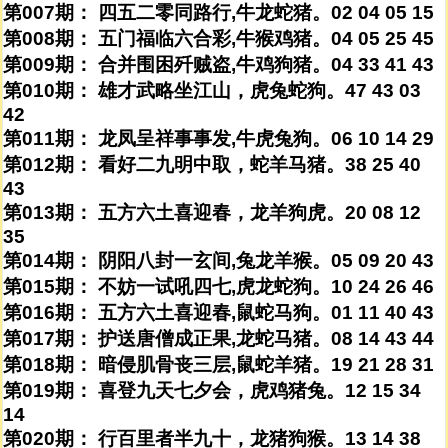
第007期： 四五二零同路行,牛龙蛇猪。02 04 05 15
第008期： 五门福临六合彩,牛猴鸡猪。04 05 25 45
第009期： 合并围困歼贼盗,牛鸡狗猪。04 33 41 43
第010期： 雄才武略坐江山，虎兔蛇狗。47 43 03
42
第011期： 龙凤呈祥事事发,牛虎兔狗。06 10 14 29
第012期： 看好二九明中取，蛇羊马猪。38 25 40
43
第013期： 五方六土喜迎春，龙羊狗虎。20 08 12
35
第014期： 阴阳八封一玄间,兔龙羊猴。05 09 20 43
第015期： 不妨一试吼四七,虎龙蛇狗。10 24 26 46
第016期： 五方六土喜迎春,鼠蛇马狗。01 11 40 43
第017期： 护送唐僧成正果,龙蛇马猪。08 14 43 44
第018期： 暗侵肌骨丧三层,鼠蛇羊猪。19 21 28 31
第019期： 喜登九天七夕会，虎鸡猪兔。12 15 34
14
第020期： 行百里者半九十，龙猪狗猴。13 14 38