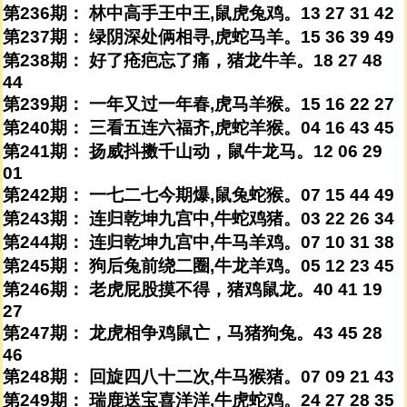
第236期： 林中高手王中王,鼠虎兔鸡。13 27 31 42
第237期： 绿阴深处俩相寻,虎蛇马羊。15 36 39 49
第238期： 好了疮疤忘了痛，猪龙牛羊。18 27 48
44
第239期： 一年又过一年春,虎马羊猴。15 16 22 27
第240期： 三看五连六福齐,虎蛇羊猴。04 16 43 45
第241期： 扬威抖擞千山动，鼠牛龙马。12 06 29
01
第242期： 一七二七今期爆,鼠兔蛇猴。07 15 44 49
第243期： 连归乾坤九宫中,牛蛇鸡猪。03 22 26 34
第244期： 连归乾坤九宫中,牛马羊鸡。07 10 31 38
第245期： 狗后兔前绕二圈,牛龙羊鸡。05 12 23 45
第246期： 老虎屁股摸不得，猪鸡鼠龙。40 41 19
27
第247期： 龙虎相争鸡鼠亡，马猪狗兔。43 45 28
46
第248期： 回旋四八十二次,牛马猴猪。07 09 21 43
第249期： 瑞鹿送宝喜洋洋,牛虎蛇鸡。24 27 28 35