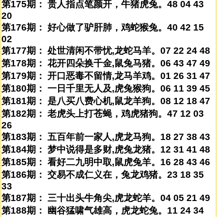
第175期： 贵人指点笔颜开，牛猪虎兔。48 04 43
20
第176期： 好心做了驴肝肺，鸡蛇猴兔。40 42 15
02
第177期： 处世清闲不带忧,龙蛇马羊。07 22 24 48
第178期： 花开四朵换千金,鼠兔马猪。06 43 47 49
第179期： 开口恶毒不留情,龙马羊鸡。01 26 31 47
第180期： 一日千里无人及,虎兔猴狗。06 11 39 45
第181期： 是八买八费心机,鼠龙羊狗。08 12 18 47
第182期： 老虎头上打苍蝇，鸡虎猪狗。47 12 03
26
第183期： 五百年前一家人,虎龙马狗。18 27 38 43
第184期： 梦中说得是多财,虎兔龙猪。12 31 41 48
第185期： 看好二九明中取,鼠虎兔羊。16 28 43 46
第186期： 交易不成仁义在，兔龙鸡猪。23 18 35
33
第187期： 三十出头牛角尖,虎龙蛇羊。04 05 21 49
第188期： 幽谷猛啸气雄高，虎龙蛇兔。11 24 34