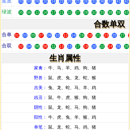
蓝波
03
04
09
10
14
15
20
25
26
31
36
37
41
42
绿波
05
06
11
16
17
21
22
27
28
32
33
38
39
43
合数单双
合单
01
03
05
07
09
10
12
14
16
18
21
23
25
27
合双
02
04
06
08
11
13
15
17
19
20
22
24
26
28
生肖属性
家禽：
牛、马、羊、鸡、狗、猪
野兽：
鼠、虎、兔、龙、蛇、猴
吉美：
兔、龙、蛇、马、羊、鸡
凶丑：
鼠、牛、虎、猴、狗、猪
阴性：
鼠、龙、蛇、马、狗、猪
阳性：
牛、虎、兔、羊、猴、鸡
单笔：
鼠、龙、蛇、马、鸡、猪