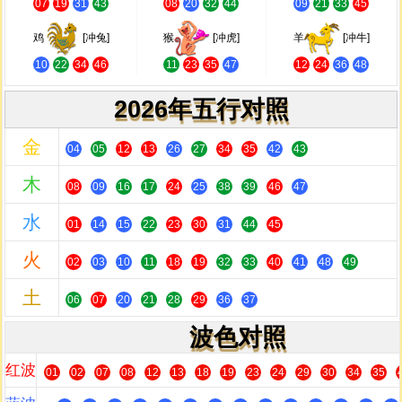
07
19
31
43
08
20
32
44
09
21
33
45
鸡
[冲兔]
猴
[冲虎]
羊
[冲牛]
10
22
34
46
11
23
35
47
12
24
36
48
2026年五行对照
金
04
05
12
13
26
27
34
35
42
43
木
08
09
16
17
24
25
38
39
46
47
水
01
14
15
22
23
30
31
44
45
火
02
03
10
11
18
19
32
33
40
41
48
49
土
06
07
20
21
28
29
36
37
波色对照
红波
01
02
07
08
12
13
18
19
23
24
29
30
34
35