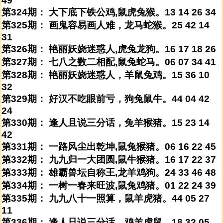
49
第324期： 大下底下铁公鸡,鼠虎兔猴。13 14 26 34
第325期： 画鬼容易画人难，龙马蛇猴。25 42 14
31
第326期： 艳丽妖娆迷惑人,虎兔龙狗。16 17 18 26
第327期： 七八之数二相配,鼠兔蛇马。06 07 34 41
第328期： 艳丽妖娆迷惑人，羊鼠兔鸡。15 36 10
32
第329期： 好汉不吃眼前亏，狗兔鼠牛。44 04 42
24
第330期： 逢人且说三分话，兔羊猴猪。15 23 14
42
第331期： 一路风尘出乾坤,鼠兔猴猪。06 16 22 45
第332期： 九九归一大团圆,鼠牛猴猪。16 17 22 37
第333期： 雄霸兽坛自称王,龙羊鸡狗。24 33 46 48
第334期： 一树一春来旺波,鼠兔鸡猪。01 22 24 39
第335期： 九九八十一照算，鼠羊虎猪。44 05 27
11
第336期： 逢人只说三分话，鸡羊虎鼠。18 32 05