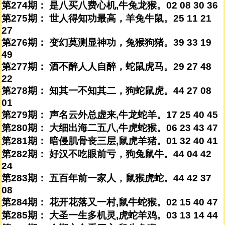
第274期： 是八买八费心机,牛兔龙猴。02 08 30 36
第275期： 世人得知功最高，羊兔牛鼠。25 11 21
27
第276期： 变幻莫测显神功，兔猴狗猪。39 33 19
49
第277期： 酒不醉人人自醉，蛇鼠虎马。29 27 48
22
第278期： 知其一不知其二，狗蛇鼠虎。44 27 08
01
第279期： 声名云外总虚来,牛龙蛇羊。17 25 40 45
第280期： 大细出海二五八,牛虎蛇猴。06 23 43 47
第281期： 暗侵肌骨丧三层,鼠虎羊猪。01 32 40 41
第282期： 好汉不吃眼前亏，狗兔鼠牛。44 04 42
24
第283期： 五百年前一家人，鼠猴虎蛇。44 42 37
08
第284期： 花开花落又一村,鼠牛蛇猴。02 15 40 47
第285期： 大圣一生多机灵,虎蛇羊鸡。03 13 14 44