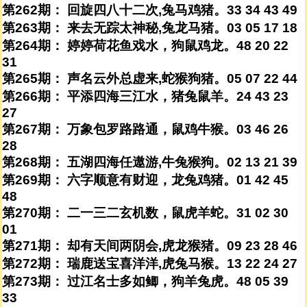
第262期： 回旋四八十二次,兔马鸡猪。33 34 43 49
第263期： 来去无踪太神秘,兔龙马猪。03 05 17 18
第264期： 婷婷荷花鱼戏水，狗鼠鸡龙。48 20 22
31
第265期： 声名云外总虚来,蛇猴狗猪。05 07 22 44
第266期： 平添四海三江水，猪兔鼠羊。24 43 23
27
第267期： 万象包罗路路通，鼠鸡牛猴。03 46 26
28
第268期： 五湖四海任遨游,牛兔猴狗。02 13 21 39
第269期： 六字顺意有财迎，龙兔鸡猪。01 42 45
48
第270期： 二一三二玄机数，鼠虎羊蛇。31 02 30
01
第271期： 却有天间两阴会,虎龙猴猪。09 23 28 46
第272期： 瑞鹿送宝喜洋洋,虎兔马猴。13 22 24 27
第273期： 过江名士多如鲫，狗羊兔虎。48 05 39
33