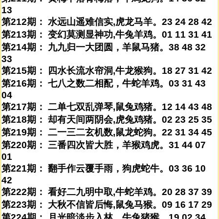
13
第212期： 水远山遥难信实,虎龙马羊。23 24 28 42
第213期： 变幻莫测显神功,牛兔羊鸡。01 11 31 41
第214期： 九九归一大团圆，羊鼠马猪。38 48 32
33
第215期： 四水长流水帘洞,牛龙猴狗。18 27 31 42
第216期： 七八之数二相配，牛蛇羊鸡。03 31 43
04
第217期： 二单七双乱弹琴,鼠兔鸡猪。12 14 43 48
第218期： 却有天间两阴会,虎兔鸡猪。02 23 25 35
第219期： 二一三二玄机数,鼠龙蛇狗。22 31 34 45
第220期： 三番四次皆大胜，羊猴鸡虎。31 44 07
01
第221期： 翻手作云覆手雨，狗虎蛇牛。03 36 10
42
第222期： 看好二九明中取,牛蛇羊鸡。20 28 37 39
第223期： 大秋不信皆后悔,鼠兔马猴。09 16 17 29
第224期： 月光暗淡步入林，牛兔猪猴。19 02 34