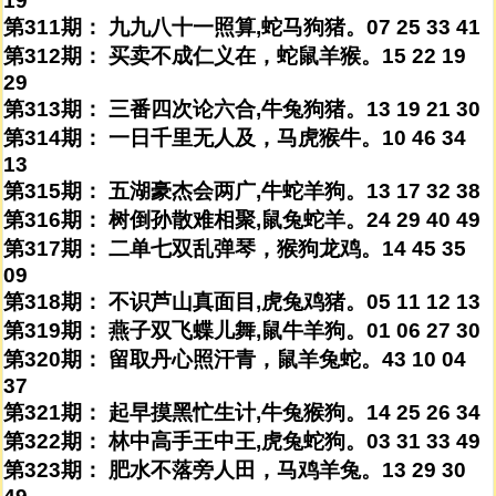
19
第311期： 九九八十一照算,蛇马狗猪。07 25 33 41
第312期： 买卖不成仁义在，蛇鼠羊猴。15 22 19
29
第313期： 三番四次论六合,牛兔狗猪。13 19 21 30
第314期： 一日千里无人及，马虎猴牛。10 46 34
13
第315期： 五湖豪杰会两广,牛蛇羊狗。13 17 32 38
第316期： 树倒孙散难相聚,鼠兔蛇羊。24 29 40 49
第317期： 二单七双乱弹琴，猴狗龙鸡。14 45 35
09
第318期： 不识芦山真面目,虎兔鸡猪。05 11 12 13
第319期： 燕子双飞蝶儿舞,鼠牛羊狗。01 06 27 30
第320期： 留取丹心照汗青，鼠羊兔蛇。43 10 04
37
第321期： 起早摸黑忙生计,牛兔猴狗。14 25 26 34
第322期： 林中高手王中王,虎兔蛇狗。03 31 33 49
第323期： 肥水不落旁人田，马鸡羊兔。13 29 30