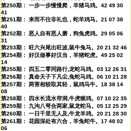
第250期： 一步一步慢慢爬，羊猪马鸡。42 49 30
41
第251期： 来而不往非礼也，蛇羊鸡马。21 07 38
40
第252期： 恶人自有恶人磨，狗兔虎鸡。29 05 06
31
第253期： 旺六兴尾出旺波,鼠牛兔马。20 21 32 46
第254期： 好汉做事好汉当，羊猪蛇虎。49 25 02
14
第255期： 四五二零同路行,龙蛇马鸡。03 12 26 31
第256期： 真命天子下凡尘,兔蛇马鸡。06 10 21 28
第257期： 两害相较取其轻，鼠鸡马牛。18 38 14
08
第258期： 四水长流水帘洞,牛虎猴鸡。07 10 22 35
第259期： 九沟八弯合两家,鼠龙蛇马。05 12 25 29
第260期： 一日千里无人及,牛龙羊鸡。20 21 28 30
第261期： 花园深处有六合，羊兔蛇牛。17 48 02
06