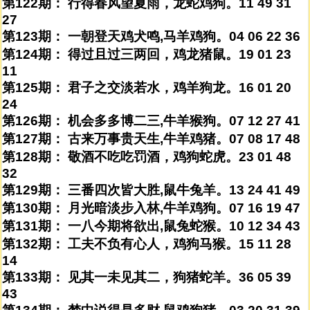
第122期： 行得春风望夏雨，龙蛇鸡狗。11 49 31
27
第123期： 一朝登天鸡犬鸣,马羊鸡狗。04 06 22 36
第124期： 得过且过三两回，鸡龙猪鼠。19 01 23
11
第125期： 君子之交淡若水，鸡羊狗龙。16 01 20
24
第126期： 机会多多博二三,牛羊猴狗。07 12 27 41
第127期： 古来万事贵天生,牛羊鸡猪。07 08 17 48
第128期： 敬酒不吃吃罚酒，鸡狗蛇虎。23 01 48
32
第129期： 三番四次皆大胜,鼠牛兔羊。13 24 41 49
第130期： 月光暗淡步入林,牛羊鸡狗。07 16 19 47
第131期： 一八今期将欲出,鼠兔蛇猴。10 12 34 43
第132期： 工夫不负有心人，鸡狗马猴。15 11 28
14
第133期： 见其一未见其二，狗猪蛇羊。36 05 39
43